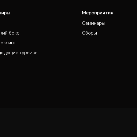
ниры
Мероприятия
с
Семинары
кий бокс
Сборы
боксинг
дыдущие турниры