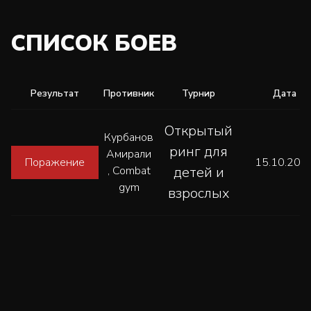
СПИСОК БОЕВ
Результат
Противник
Турнир
Дата
Открытый
Курбанов
ринг для
Амирали
Поражение
15.10.202
, Combat
детей и
gym
взрослых