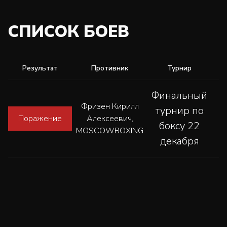
СПИСОК БОЕВ
Результат
Противник
Турнир
Финальный
Фризен Кирилл
турнир по
Поражение
Алексеевич,
боксу 22
MOSCOWBOXING
декабря