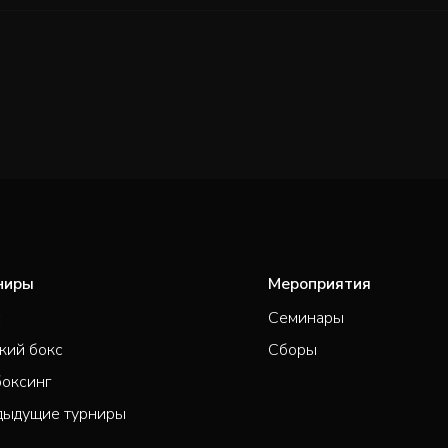
ниры
Мероприятия
с
Семинары
кий бокс
Сборы
боксинг
дыдущие турниры