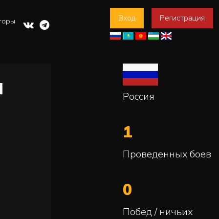
Вход
Регистрация
торы
М
Россия
1
Проведенных боев
0
Побед / ничьих