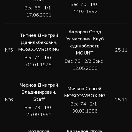
Вес: 70 1/0
Вес: 66 1/1
22.07.1992
17.06.2001
Ахроров Озод
Титиев Дмитрий
Улмасович
,
Клуб
Данильбекович
,
единоборств
MOSCOWBOXING
№5
25.11.
MOUNT
Вес: 71 1/0
Вес: 73 2/2 Бокс
01.01.1978
12.05.2000
Чернов Дмитрий
Мячков Сергей
,
Владимирович
,
MOSCOWBOXING
Staff
№6
25.11.
Вес: 74 2/1
Вес: 73 1/0
30.03.1986
25.09.1991
Котляров
Караулов Игорь