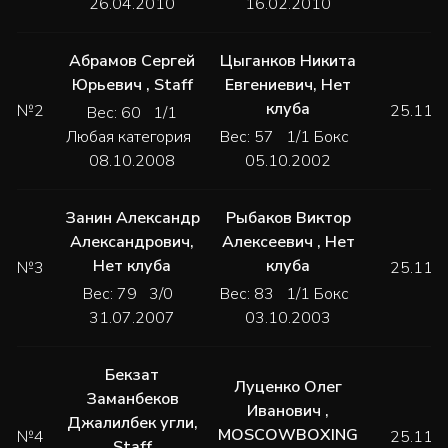
26.04.2010
16.02.2010
Абрамов Сергей
Цыганков Никита
Юрьевич
,
Staff
Евгениевич
,
Нет
клуба
№2
25.11.
Вес: 60 1/1
Любая категория
Вес: 57 1/1 Бокс
08.10.2008
05.10.2002
Занин Александр
Рыбаков Виктор
Александрович
,
Алексеевич
,
Нет
Нет клуба
клуба
№3
25.11.
Вес: 79 3/0
Вес: 83 1/1 Бокс
31.07.2007
03.10.2003
Бекзат
Луценко Олег
Заманбеков
Иванович
,
Джалилбек угли
,
MOSCOWBOXING
№4
25.11.
Staff