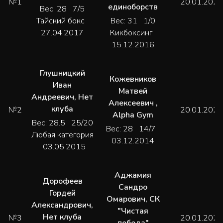
№1
20.01.2024
единоборств
Вес: 28 7/5
Тайский бокс
Вес: 31 1/0
27.04.2017
Кикбоксинг
15.12.2016
Глушницкий
Кожевников
Иван
Матвей
Андреевич
,
Нет
Алексеевич
,
клуба
№2
20.01.2024
Alpha Gym
Вес: 28.5 25/20
Вес: 28 14/7
Любая категория
03.12.2014
03.05.2015
Аджамия
Дорофеев
Сандро
Гордей
Омарович
,
СК
Александрович
,
"Чистая
Нет клуба
№3
20.01.2024
победа"