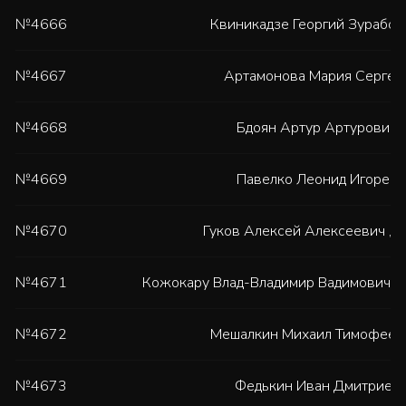
№4666
Квиникадзе Георгий Зурабо
№4667
Артамонова Мария Сергее
№4668
Бдоян Артур Артурович
,
№4669
Павелко Леонид Игорев
№4670
Гуков Алексей Алексеевич
,
А
№4671
Кожокару Влад-Владимир Вадимович 
№4672
Мешалкин Михаил Тимофее
№4673
Федькин Иван Дмитриев