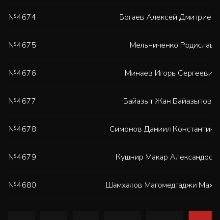
№4674
Богаев Алексей Дмитриеви
№4675
Мельниченко Родислав
,
№4676
Минаев Игорь Сергеевич
№4677
Байазыт Жан Байазытович
№4678
Симонов Даниил Константин
№4679
Кушнир Макар Александров
№4680
Шамхалов Магомедгаджи Маха