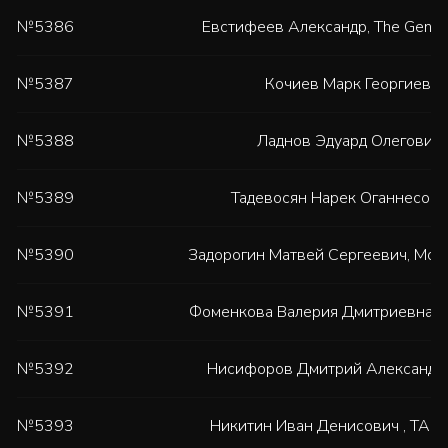
№5386
Евстифеев Александр
,
The Gentl
№5387
Кочиев Марк Георгиевич
№5388
Ладнов Эдуард Олегович
,
№5389
Тадевосян Нарек Оганнесови
№5390
Задорогин Матвей Сергеевич
,
Мос
№5391
Фоменкова Валерия Дмитриевна
,
№5392
Нисифоров Дмитрий Александр
№5393
Никитин Иван Денисович
,
TAIB