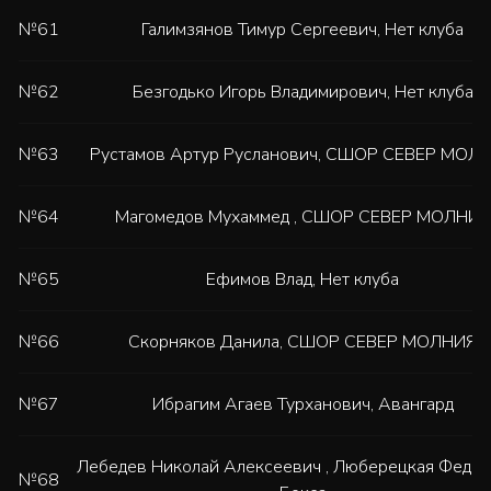
№61
Галимзянов Тимур Сергеевич
,
Нет клуба
№62
Безгодько Игорь Владимирович
,
Нет клуба
№63
Рустамов Артур Русланович
,
СШОР СЕВЕР МОЛ
№64
Магомедов Мухаммед
,
СШОР СЕВЕР МОЛНИЯ
№65
Ефимов Влад
,
Нет клуба
№66
Скорняков Данила
,
СШОР СЕВЕР МОЛНИЯ
№67
Ибрагим Агаев Турханович
,
Авангард
Лебедев Николай Алексеевич
,
Люберецкая Федер
№68