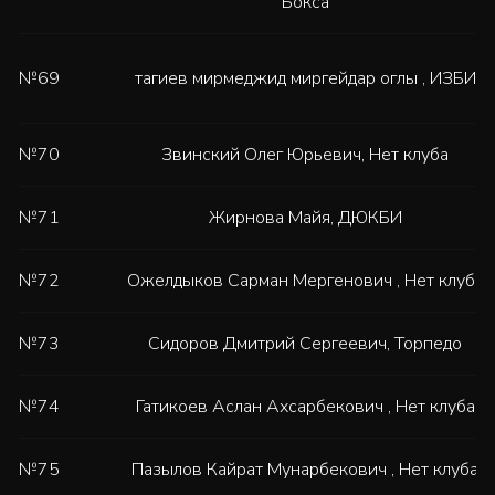
Бокса
№69
тагиев мирмеджид миргейдар оглы
,
ИЗБИ
№70
Звинский Олег Юрьевич
,
Нет клуба
№71
Жирнова Майя
,
ДЮКБИ
№72
Ожелдыков Сарман Мергенович
,
Нет клуба
№73
Сидоров Дмитрий Сергеевич
,
Торпедо
№74
Гатикоев Аслан Ахсарбекович
,
Нет клуба
№75
Пазылов Кайрат Мунарбекович
,
Нет клуба