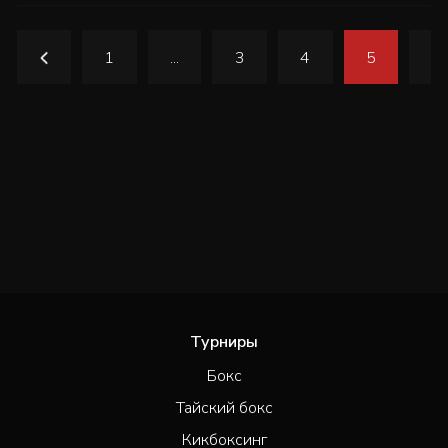
1
...
3
4
5
6
Турниры
Бокс
Тайский бокс
Кикбоксинг