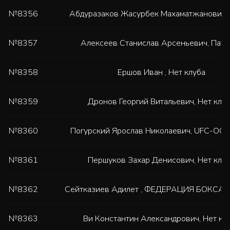
№8356
Абдуразаков Жасурбек Махаматжанович
№8357
Алексеев Станислав Арсеньевич
,
Патр
№8358
Ершов Иван
,
Нет клуба
№8359
Дронов Георгий Витальевич
,
Нет клу
№8360
Погурский Ярослав Николаевич
,
UFC-OC
№8361
Першуков Захар Денисович
,
Нет клу
№8362
Сейтказиев Адилет
,
ФЕДЕРАЦИЯ БОКСА 
№8363
Ви Константин Александрович
,
Нет кл