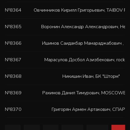
№8364
Овчинников Кирилл Григорьевич
,
TAIBOV FI
№8365
Воронин Александр Александрович
,
Нет 
№8366
Ишимов Саидакбар Мамараджабович
,
LE
№8367
Марасулов Досбол Азизбекович
,
rocky
№8368
Никишин Иван
,
БК "Шторм"
№8369
Рахимов Данил Тимурович
,
MOSCOWBO
№8370
Григорян Армен Артакович
,
СПАРТ