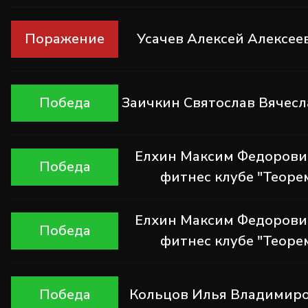
Поражение
Усачев Алексей Алексеев
Победа
Заичкин Святослав Вячес
Елхин Максим Федорович
Победа
фитнес клубе "Теоре
Елхин Максим Федорович
Победа
фитнес клубе "Теоре
Победа
Кольцов Илья Владимиро