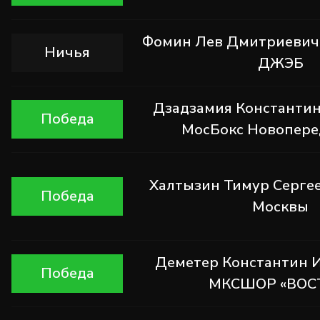
Фомин Лев Дмитриевич
Ничья
ДЖЭБ
Дзадзамия Константин
Победа
МосБокс Новопере
Халтызин Тимур Серге
Победа
Москвы
Деметер Константин 
Победа
МКСШОР «ВОС