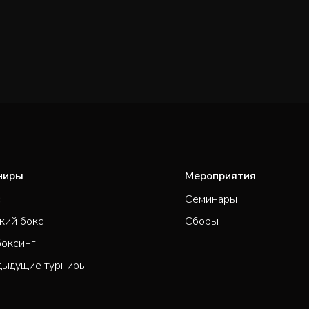
ниры
Мероприятия
с
Семинары
кий бокс
Сборы
боксинг
дыдущие турниры