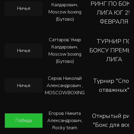
РИНГ ПО БОК
Калдарович,
Ничья
Moscow boxing
ЛИГА ЮГ 25
(Бутово)
ФЕВРАЛЯ
Саттаров Умар
ТУРНИР ПО
Калдарович,
БОКСУ ПРЕМЬ
Ничья
Moscow boxing
ЛИГА
(Бутово)
Серов Николай
Турнир "Спор
Ничья
Александрович ,
отважных"
MOSCOWBOXING
Егоров Никита
Открытый рин
Победа
Александрович,
"Бокс для всех
Rocky team